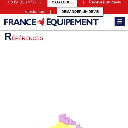
03 84 91 24 50 |
| Recevez un devis
CATALOGUE
rapidement |
DEMANDER UN DEVIS
Accueil
Références
R
ÉFÉRENCES