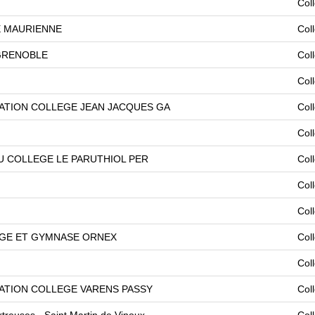
Col
E MAURIENNE
Col
GRENOBLE
Col
Col
ATION COLLEGE JEAN JACQUES GA
Col
Col
U COLLEGE LE PARUTHIOL PER
Col
Col
Col
GE ET GYMNASE ORNEX
Col
Col
ATION COLLEGE VARENS PASSY
Col
rtreuses - Saint Martin de Vinoux
Col