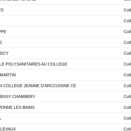
ES
Col
Col
PPE
Col
E
Col
NECY
Col
LE POLY,SANITAIRES AU COLLEGE
Col
 MARTIN
Col
 COLLEGE JEANNE D'ARCCUISINE CE
Col
BISSY CHAMBERY
Col
ONNE LES BAINS
Col
L
Col
LLEVAUX
Col