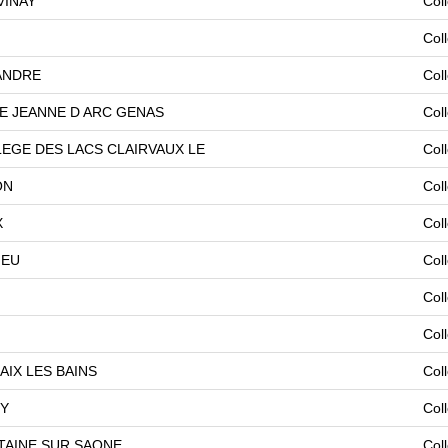
VINAY
Col
Col
ANDRE
Col
E JEANNE D ARC GENAS
Col
LEGE DES LACS CLAIRVAUX LE
Col
ON
Col
X
Col
IEU
Col
Col
Col
IX LES BAINS
Col
RY
Col
TAINE SUR SAONE
Col