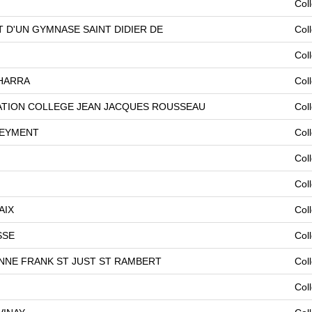
Col
 D'UN GYMNASE SAINT DIDIER DE
Col
Col
HARRA
Col
TION COLLEGE JEAN JACQUES ROUSSEAU
Col
 LEYMENT
Col
Col
Col
AIX
Col
SSE
Col
NE FRANK ST JUST ST RAMBERT
Col
Col