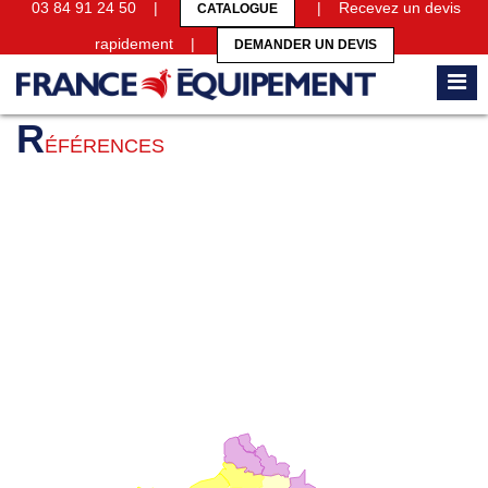
03 84 91 24 50 |
| Recevez un devis
CATALOGUE
rapidement |
DEMANDER UN DEVIS
Accueil
Références
R
ÉFÉRENCES