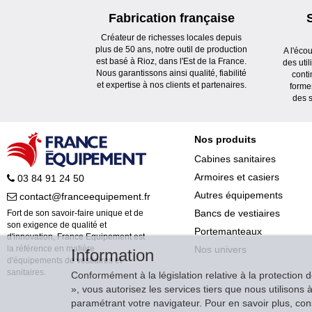
Fabrication française
Créateur de richesses locales depuis
plus de 50 ans, notre outil de production
A l'éco
est basé à Rioz, dans l'Est de la France.
des uti
Nous garantissons ainsi qualité, fiabilité
conti
et expertise à nos clients et partenaires.
forme
des s
Nos produits
Cabines sanitaires
Armoires et casiers
03 84 91 24 50
Autres équipements
contact@franceequipement.fr
Bancs de vestiaires
Fort de son savoir-faire unique et de
son exigence de qualité et
Portemanteaux
d'innovation, France Equipement est
Nos univers
la référence en matière
Information
d'équipements de vestiaires et
sanitaires.
Conformément à la législation relative à la protection 
», vous autorisez les services tiers que nous utilison
paramétrant votre navigateur. Pour en savoir plus, consu