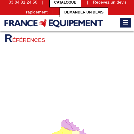
03 84 91 24 50 |
| Recevez un devis
CATALOGUE
rapidement |
DEMANDER UN DEVIS
Accueil
Références
R
ÉFÉRENCES