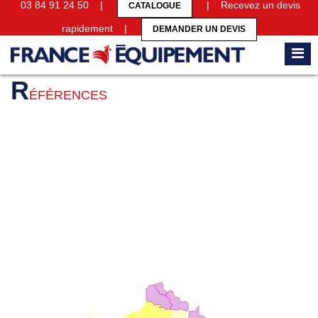
03 84 91 24 50 |
| Recevez un devis
CATALOGUE
rapidement |
DEMANDER UN DEVIS
Accueil
Références
R
ÉFÉRENCES