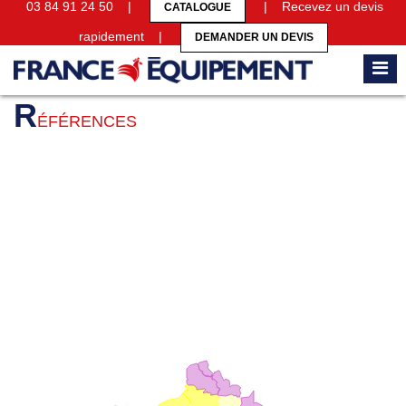
03 84 91 24 50 |
| Recevez un devis
CATALOGUE
rapidement |
DEMANDER UN DEVIS
Accueil
Références
R
ÉFÉRENCES