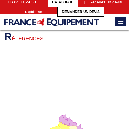
03 84 91 24 50 |
| Recevez un devis
CATALOGUE
rapidement |
DEMANDER UN DEVIS
Accueil
Références
R
ÉFÉRENCES