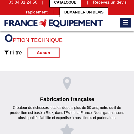
03 84 91 24 50 |
| Recevez un devis
CATALOGUE
rapidement |
DEMANDER UN DEVIS
Accueil
Bancs de vestiaires
Banc mural vestiaire
Option technique
O
PTION TECHNIQUE
Filtre
Aucun
Fabrication française
Créateur de richesses locales depuis plus de 50 ans, notre outil de
production est basé à Rioz, dans l'Est de la France. Nous garantissons
ainsi qualité, fiabilité et expertise à nos clients et partenaires.