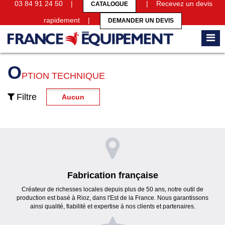
03 84 91 24 50 |
| Recevez un devis
CATALOGUE
rapidement |
DEMANDER UN DEVIS
Accueil
Cabines sanitaires
Cabines sanitaires en verre
Option technique
O
PTION TECHNIQUE
Filtre
Aucun
Fabrication française
Créateur de richesses locales depuis plus de 50 ans, notre outil de
production est basé à Rioz, dans l'Est de la France. Nous garantissons
ainsi qualité, fiabilité et expertise à nos clients et partenaires.